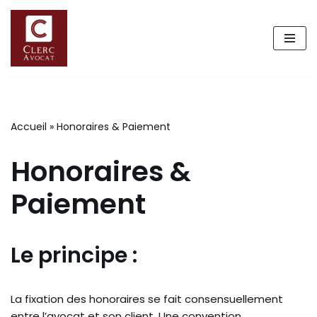
Aller
au
contenu
Accueil
»
Honoraires & Paiement
Honoraires &
Paiement
Le principe :
La fixation des honoraires se fait consensuellement
entre l’avocat et son client. Une convention