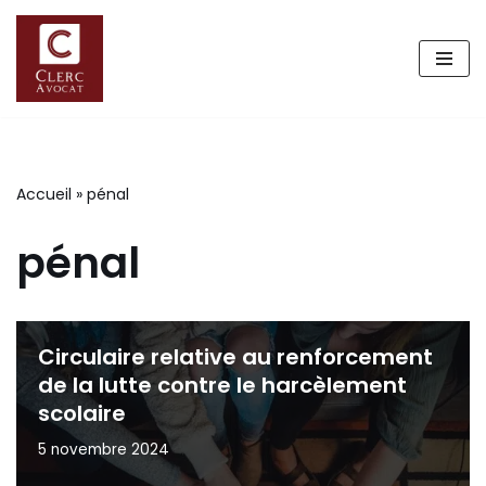
Aller
au
contenu
Accueil
»
pénal
pénal
Circulaire relative au renforcement
de la lutte contre le harcèlement
scolaire
5 novembre 2024