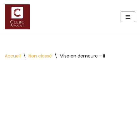
Aller
au
contenu
Accueil
\
Non classé
\
Mise en demeure – II